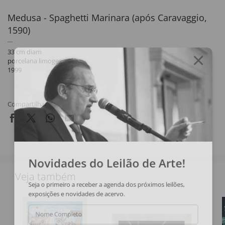
Medusa - Spaghetti Marinara (após Caravaggio,
1590)
33 cm diam
porcelana limoges
1999
Compartilhar
Novidades do Leilão de Arte!
Veja também
Seja o primeiro a receber a agenda dos próximos leilões,
exposições e novidades de acervo.
Nome Completo