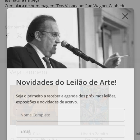
assinatura na peça
Com placa de homenagem "Dos Vaspeanos" ao Wagner Canhedo
Compartilhar
Veja também
Novidades do Leilão de Arte!
Seja o primeiro a receber a agenda dos próximos leilões,
exposições e novidades de acervo.
Nome Completo
Email
M. Piza
Uberto Zamith
M
Chaleira, Frutas, Flor e Etc
Sem Título