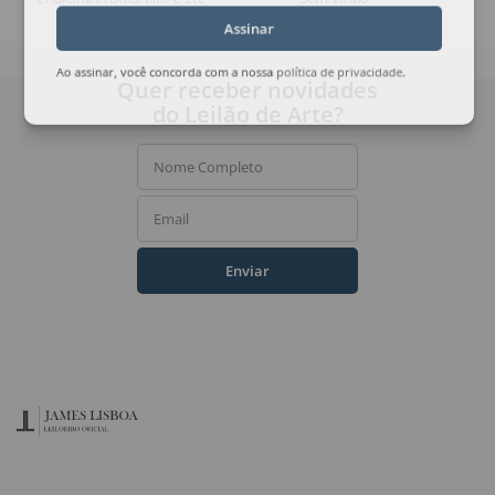
Assinar
Ao assinar, você concorda com a nossa
política de privacidade
.
Quer receber novidades
do Leilão de Arte?
Nome Completo
Email
Enviar