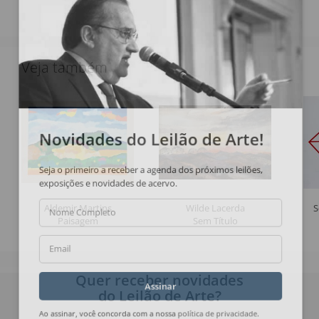
Veja também
Novidades do Leilão de Arte!
Seja o primeiro a receber a agenda dos próximos leilões,
exposições e novidades de acervo.
Aldemir Martins
Wilde Lacerda
S
Nome Completo
Paisagem
Sem Título
Email
Quer receber novidades
do Leilão de Arte?
Assinar