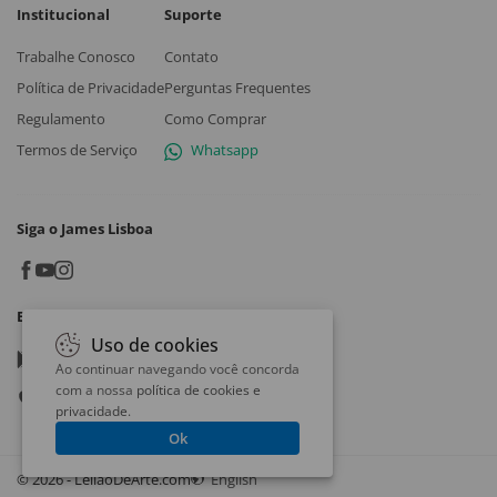
Institucional
Suporte
Trabalhe Conosco
Contato
Política de Privacidade
Perguntas Frequentes
Regulamento
Como Comprar
Termos de Serviço
Whatsapp
Siga o James Lisboa
Baixe o App
Uso de cookies
Google play
Ao continuar navegando você concorda
com a nossa
política de cookies e
App store
privacidade
.
Ok
© 2026 - LeilaoDeArte.com
English