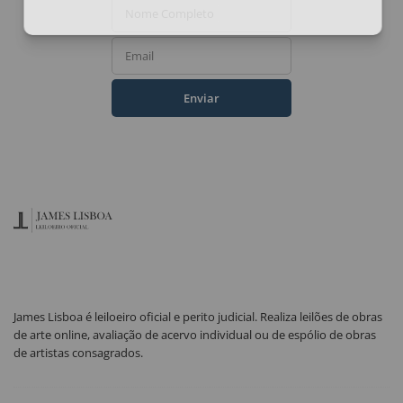
Ao assinar, você concorda com a nossa
política de privacidade
.
Nome Completo
Email
Enviar
James Lisboa é leiloeiro oficial e perito judicial. Realiza leilões de obras
de arte online, avaliação de acervo individual ou de espólio de obras
de artistas consagrados.