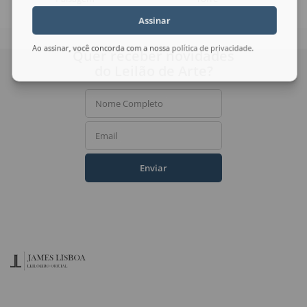
Assinar
Ao assinar, você concorda com a nossa
política de privacidade
.
Quer receber novidades
do Leilão de Arte?
Nome Completo
Email
Enviar