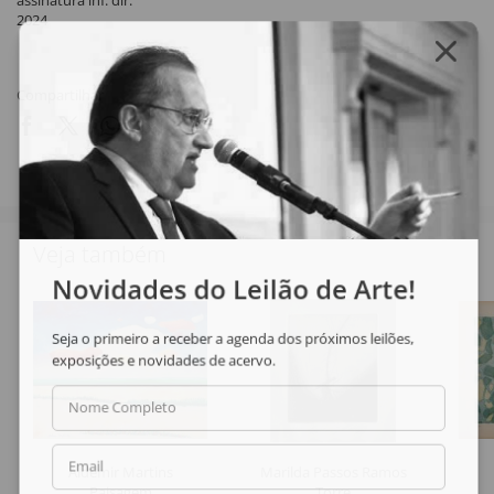
assinatura inf. dir.
2024
Compartilhar
Veja também
Novidades do Leilão de Arte!
Seja o primeiro a receber a agenda dos próximos leilões,
exposições e novidades de acervo.
Nome Completo
Email
Aldemir Martins
Marilda Passos Ramos
Paisagem
Torre