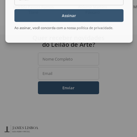
Marilda Passos Ramos
Aldemir Martins
M
Torre
Pássaro
Assinar
Ao assinar, você concorda com a nossa
política de privacidade
.
Quer receber novidades
do Leilão de Arte?
Nome Completo
Email
Enviar