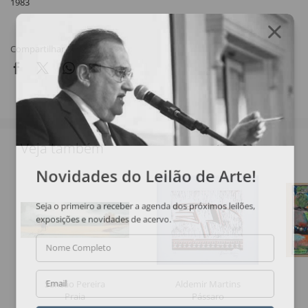
1983
Compartilhar
Veja também
Novidades do Leilão de Arte!
Seja o primeiro a receber a agenda dos próximos leilões,
exposições e novidades de acervo.
Nome Completo
Sansão Pereira
Aldemir Martins
Email
Praia
Pássaro