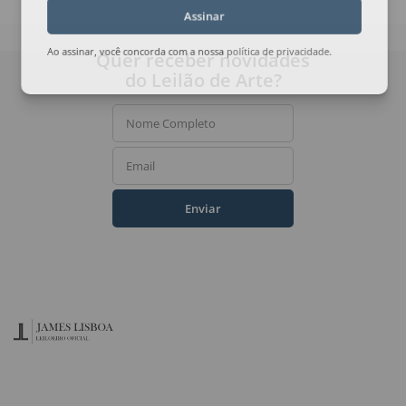
Assinar
Quer receber novidades
Ao assinar, você concorda com a nossa
política de privacidade
.
do Leilão de Arte?
Nome Completo
Email
Enviar