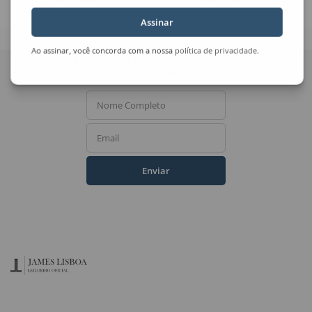
Assinar
Ao assinar, você concorda com a nossa
política de privacidade
.
Quer receber novidades
do Leilão de Arte?
Nome Completo
Email
Enviar