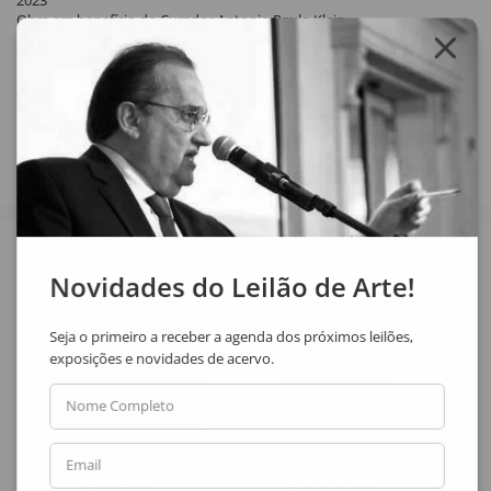
2023
Obra em benefício do Curador Antonio Paulo Klein.
Compartilhar
Veja também
Novidades do Leilão de Arte!
Seja o primeiro a receber a agenda dos próximos leilões,
exposições e novidades de acervo.
Nome Completo
Email
Wilde Lacerda
Ermelindo Nardin
Sem Título
Paisagem 184