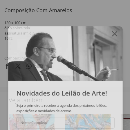
Composição Com Amarelos
130 x 100 cm
óleo sobre tela
assinatura inf. dir.
1972
Compartilhar
Novidades do Leilão de Arte!
Veja também
Seja o primeiro a receber a agenda dos próximos leilões,
exposições e novidades de acervo.
Nome Completo