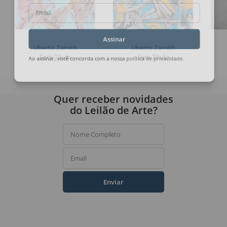
Email
Assinar
Uberto Zamith
Uberto Zamith
Sem Título
Sem Título
Ao assinar, você concorda com a nossa
política de privacidade
.
Quer receber novidades
do Leilão de Arte?
Nome Completo
Email
Enviar