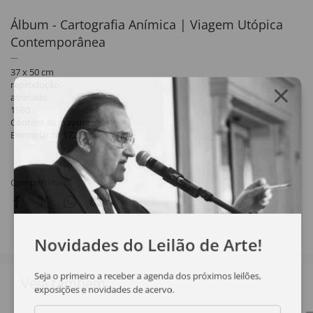
Álbum - Cartografia Anímica | Viagem Utópica
Contemporânea
37 x 50 cm
reprodução
assinado
1980
Contém 48 gravuras.
Exemplar nº 1725.
Compartilhar
Novidades do Leilão de Arte!
Seja o primeiro a receber a agenda dos próximos leilões,
Veja também
exposições e novidades de acervo.