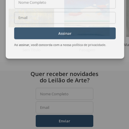
Nome Completo
Email
Assinar
Fernando Araujo
Aldemir Martins
Ma
Ao assinar, você concorda com a nossa
política de privacidade
.
Sem Título
Paisagem
Quer receber novidades
do Leilão de Arte?
Nome Completo
Email
Enviar