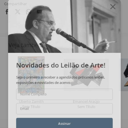
Compartilhar
Veja também
Novidades do Leilão de Arte!
Seja o primeiro a receber a agenda dos próximos leilões,
exposições e novidades de acervo.
Nome Completo
Uberto Zamith
Emanoel Araújo
Sem Título
Sem Título
Email
Assinar