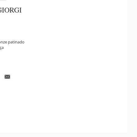
GIORGI
onze patinado
ça