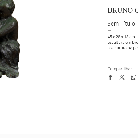
BRUNO 
Sem Título
45 x 28 x 18 cm
escultura em br
assinatura na pe
Compartilhar