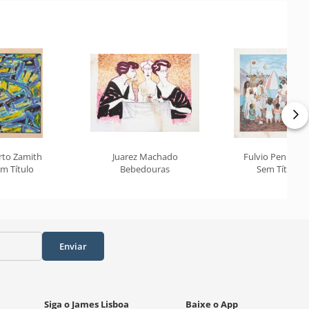
rto Zamith
Juarez Machado
Fulvio Pennacch
m Título
Bebedouras
Sem Título
Enviar
Siga o James Lisboa
Baixe o App