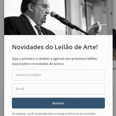
Veja também
Novidades do Leilão de Arte!
Seja o primeiro a receber a agenda dos próximos leilões,
exposições e novidades de acervo.
Judith Lauand
Carlos Scliar
M
Sem Título
Cais e Árvore
Nome Completo
Email
Quer receber novidades
do Leilão de Arte?
Assinar
Nome Completo
Ao assinar, você concorda com a nossa
política de privacidade
.