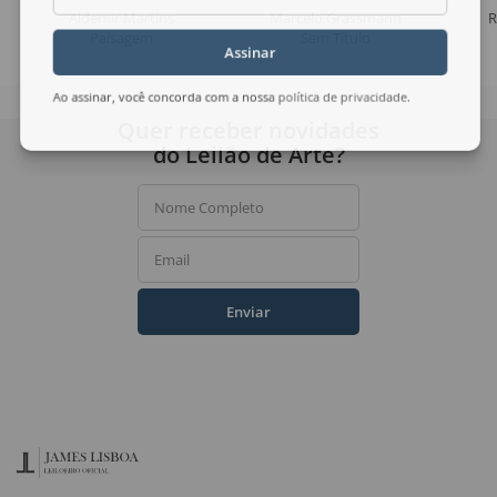
Aldemir Martins
Marcelo Grassmann
R
Paisagem
Sem Título
Assinar
Ao assinar, você concorda com a nossa
política de privacidade
.
Quer receber novidades
do Leilão de Arte?
Nome Completo
Email
Enviar