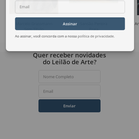
Email
Marcelo Grassmann
Sansão Pereira
An
Assinar
Sem Título
Praia
Ao assinar, você concorda com a nossa
política de privacidade
.
Quer receber novidades
do Leilão de Arte?
Nome Completo
Email
Enviar