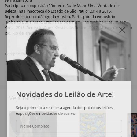
sem assinatura
Participou da exposição "Roberto Burle Marx: Uma Vontade de
Beleza" na Pinacoteca do Estado de São Paulo, 2014 a 2015.
Reproduzido no catálogo da mostra. Participou da exposição
"Roberto Burle Marx, Brazilian Modernist", The Jewish Museum, New
York - 2016, Deutsche Bank KinstHalle, Berlim - 2017, Museu de Arte do
Rio, Rio de Janeiro - 2018.
Compartilhar
Novidades do Leilão de Arte!
Veja também
Seja o primeiro a receber a agenda dos próximos leilões,
exposições e novidades de acervo.
Nome Completo