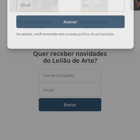
Email
Marcelo Grassmann
Uberto Zamith
Assinar
Sem Título
Sem Título
Ao assinar, você concorda com a nossa
política de privacidade
.
Quer receber novidades
do Leilão de Arte?
Nome Completo
Email
Enviar