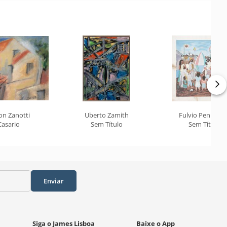
on Zanotti
Uberto Zamith
Fulvio Pennacch
Casario
Sem Título
Sem Título
Enviar
Siga o James Lisboa
Baixe o App