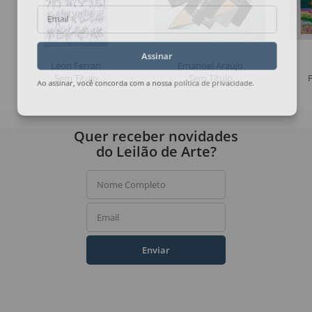
Email
Assinar
León Ferrari
Emanoel Araújo
Sem Título
Sem Título
Ao assinar, você concorda com a nossa
política de privacidade
.
Quer receber novidades
do Leilão de Arte?
Nome Completo
Email
Enviar