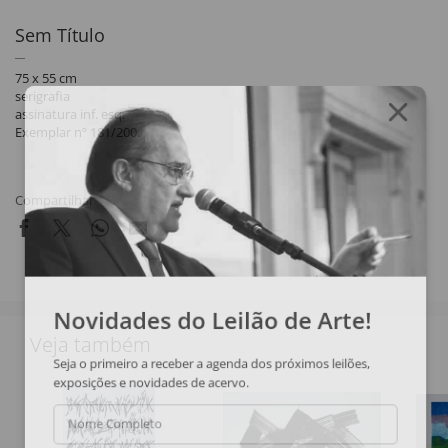
Sem Título
75 x 55 cm
serigrafia
assinatura inf. esq.
Exemplar nº 181/200.
Compartilhar
Novidades do Leilão de Arte!
Veja também
Seja o primeiro a receber a agenda dos próximos leilões,
exposições e novidades de acervo.
Nome Completo