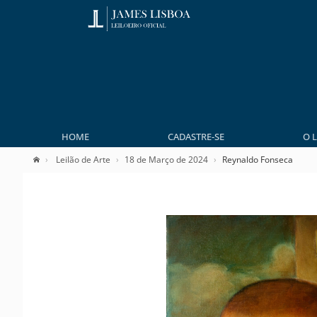
HOME
CADASTRE-SE
O 
Leilão de Arte
18 de Março de 2024
Reynaldo Fonseca