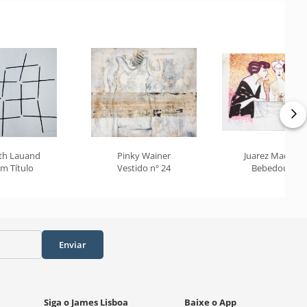
ith Lauand
Pinky Wainer
Juarez Machad
m Título
Vestido nº 24
Bebedouras
Enviar
Siga o James Lisboa
Baixe o App