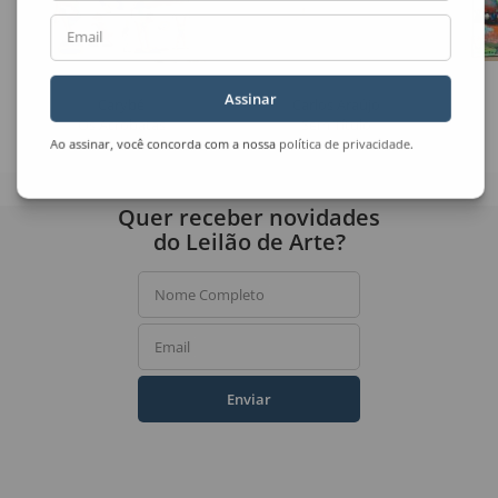
Email
Assinar
Carybé
Carlos Araújo
Os Acrobatas
Sem Título
Ao assinar, você concorda com a nossa
política de privacidade
.
Quer receber novidades
do Leilão de Arte?
Nome Completo
Email
Enviar