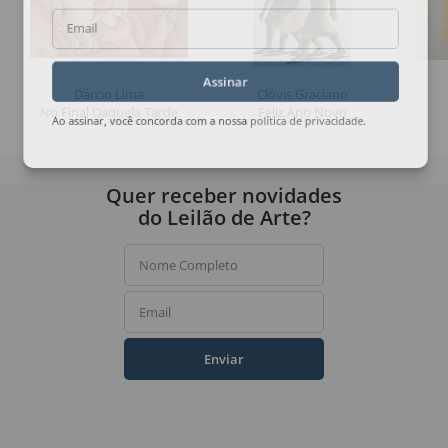
Email
Assinar
Dárcio Lima
Clóvis Graciano
No Final Daquela Tarde
Feliz Ano Novo
Ao assinar, você concorda com a nossa
política de privacidade
.
Quer receber novidades
do Leilão de Arte?
Nome Completo
Email
Enviar