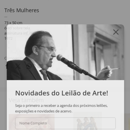
Três Mulheres
73 x 50 cm
óleo sobre tela
assinatura inf. dir.
1972
Compartilhar
Novidades do Leilão de Arte!
Veja também
Seja o primeiro a receber a agenda dos próximos leilões,
exposições e novidades de acervo.
Nome Completo