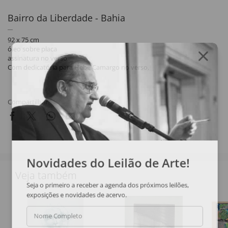
Bairro da Liberdade - Bahia
92 x 75 cm
óleo sobre placa
assinatura no verso
Com dedicatória para Hebe Camargo no verso.
Compartilhar
Novidades do Leilão de Arte!
Veja também
Seja o primeiro a receber a agenda dos próximos leilões,
exposições e novidades de acervo.
Nome Completo