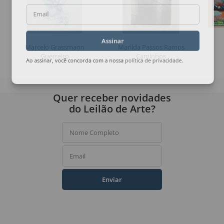
Email
Assinar
Marcelo Grassmann
Marilda Passos Ramos
Guerreiro
Caminhos
Ao assinar, você concorda com a nossa
política de privacidade
.
Quer receber novidades
do Leilão de Arte?
Nome Completo
Email
Enviar