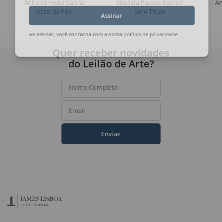
Antonio Helio Cabral
Marilda Passos Ramos
An
Vaso de Flor
Sem Título
Assinar
Ao assinar, você concorda com a nossa
política de privacidade
.
Quer receber novidades
do Leilão de Arte?
Nome Completo
Email
Enviar