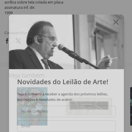
acrílica sobre tela colada em placa
assinatura inf. dir.
1999
Compartilhar
Veja também
Novidades do Leilão de Arte!
Seja o primeiro a receber a agenda dos próximos leilões,
exposições e novidades de acervo.
Nome Completo
Email