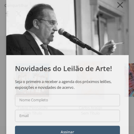
Compartilhar
Veja também
Novidades do Leilão de Arte!
Seja o primeiro a receber a agenda dos próximos leilões,
exposições e novidades de acervo.
Nome Completo
Fulvio Pennacchi
Carlos Araújo
Sem Título
Sem Título
Email
Assinar