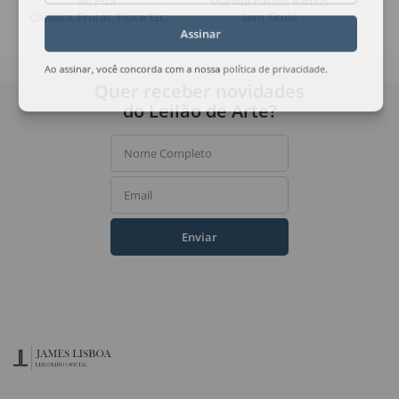
M. Piza
Marilda Passos Ramos
Chaleira, Frutas, Flor e Etc
Sem Título
Assinar
Ao assinar, você concorda com a nossa
política de privacidade
.
Quer receber novidades
do Leilão de Arte?
Nome Completo
Email
Enviar