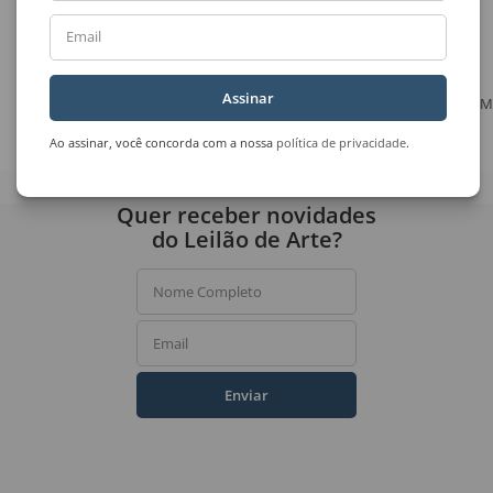
Email
Assinar
Emanoel Araújo
Marilda Passos Ramos
M
Sem Título
Sem Título
Ao assinar, você concorda com a nossa
política de privacidade
.
Quer receber novidades
do Leilão de Arte?
Nome Completo
Email
Enviar