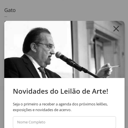
Gato
23 x 17 cm
técnica mista sobre papel colada em cartão
assinatura inf. dir.
1976
Compartilhar
Novidades do Leilão de Arte!
Veja também
Seja o primeiro a receber a agenda dos próximos leilões,
exposições e novidades de acervo.
Nome Completo