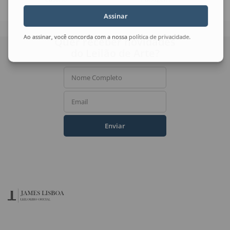
Assinar
Ao assinar, você concorda com a nossa
política de privacidade
.
Quer receber novidades
do Leilão de Arte?
Nome Completo
Email
Enviar