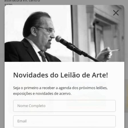
assinatura inf. centro
1979
Compartilhar
Veja também
Novidades do Leilão de Arte!
Seja o primeiro a receber a agenda dos próximos leilões,
exposições e novidades de acervo.
Nome Completo
Email
Nilton Zanotti
Aldemir Martins
Casario
Paisagem