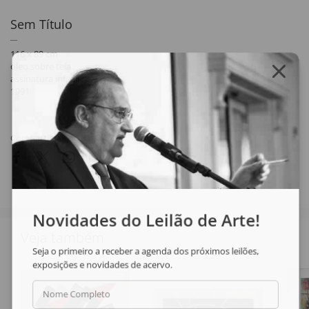
Sem Título
116 x 89 cm
óleo sobre tela
assinatura inf. dir.
1991
Compartilhar
Novidades do Leilão de Arte!
Veja também
Seja o primeiro a receber a agenda dos próximos leilões,
exposições e novidades de acervo.
Nome Completo