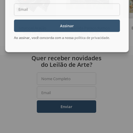
Email
Assinar
Emanoel Araújo
Marilda Passos Ramos
Sem Título
Sem Título
Ao assinar, você concorda com a nossa
política de privacidade
.
Quer receber novidades
do Leilão de Arte?
Nome Completo
Email
Enviar