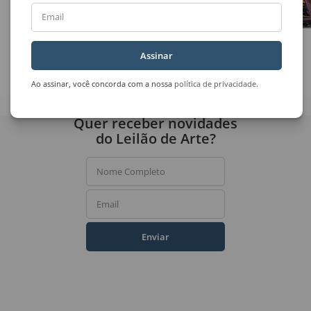
Email
José Mesquita
Ivald Granato
Assinar
Sem Título
Sem Título
Ao assinar, você concorda com a nossa
política de privacidade
.
Quer receber novidades
do Leilão de Arte?
Nome Completo
Email
Enviar