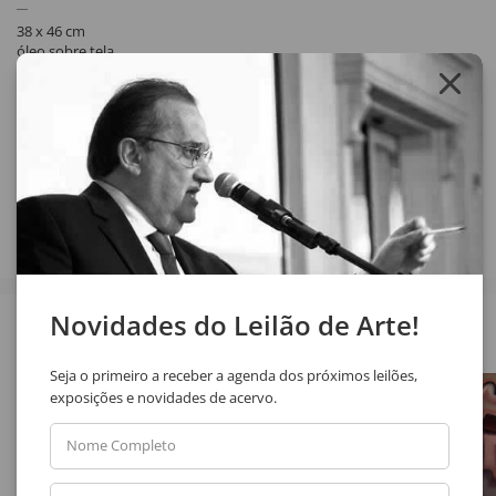
38 x 46 cm
óleo sobre tela
assinatura inf. dir.
1993
Compartilhar
Novidades do Leilão de Arte!
Veja também
Seja o primeiro a receber a agenda dos próximos leilões,
exposições e novidades de acervo.
Nome Completo