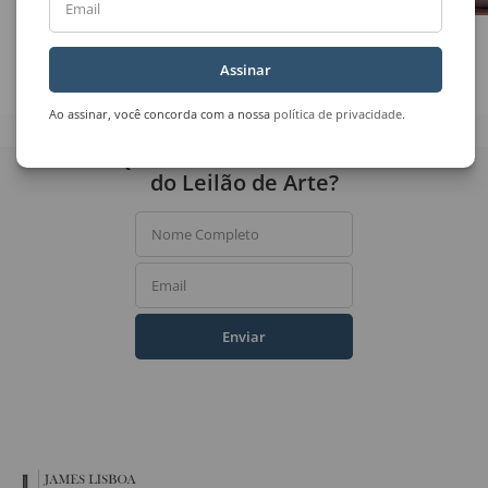
Email
Marcelo Grassmann
Clóvis Graciano
Sem Título
Feliz Ano Novo
Assinar
Ao assinar, você concorda com a nossa
política de privacidade
.
Quer receber novidades
do Leilão de Arte?
Nome Completo
Email
Enviar