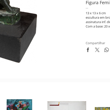
Figura Femi
13 x 13 x 6 cm
escultura em br
assinatura inf. di
Com a base: 20 x
Compartilhar