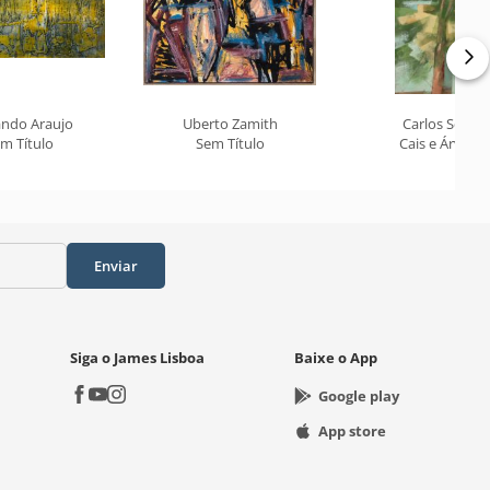
ando Araujo
Uberto Zamith
Carlos Scliar
m Título
Sem Título
Cais e Árvore
Enviar
Siga o James Lisboa
Baixe o App
Google play
App store