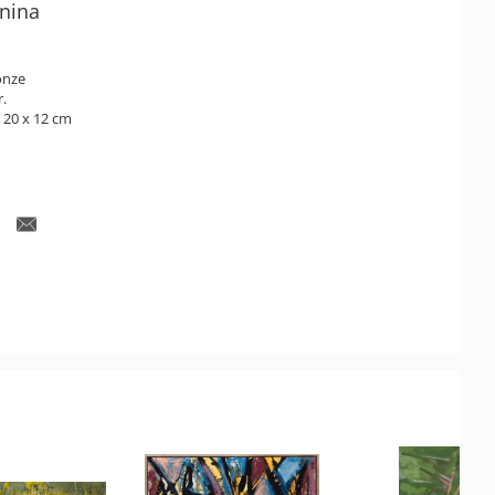
nina
onze
r.
 20 x 12 cm