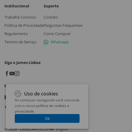
Institucional
Suporte
Trabalhe Conosco
Contato
Política de Privacidade
Perguntas Frequentes
Regulamento
Como Comprar
Termos de Serviço
Whatsapp
Siga o James Lisboa
Baixe o App
Uso de cookies
Google play
Ao continuar navegando você concorda
com a nossa
política de cookies e
App store
privacidade
.
Ok
© 2026 - LeilaoDeArte.com
English