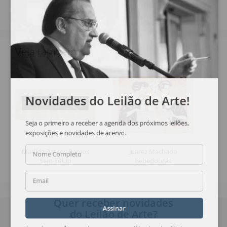
Veja também
Novidades do Leilão de Arte!
Seja o primeiro a receber a agenda dos próximos leilões,
exposições e novidades de acervo.
Marilda Passos Ramos
Juarez Machado
Nome Completo
Sem Título
Bebedouras
Email
Quer receber novidades
Assinar
do Leilão de Arte?