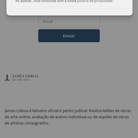
Ao assinar, você concorda com a nossa
política de privacidade
.
Nome Completo
Email
Enviar
James Lisboa é leiloeiro oficial e perito judicial. Realiza leilões de obras
de arte online, avaliação de acervo individual ou de espólio de obras
de artistas consagrados.