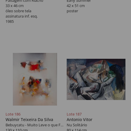
Paisagem com Riacho
Early Summer
33 x 46 cm
42 x 51 cm
óleo sobre tela
poster
assinatura inf. esq.
1985
Lote 186
Lote 187
Walmir Teixeira Da Silva
Antonio Vitor
Bebuycatu - Muito Leve o que Flutua
Nu Solitário
130 x 110 cm
80 x 114 cm