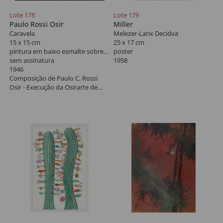
Lote 178
Lote 179
Paulo Rossi Osir
Miller
Caravela
Melezer-Larix Decidva
15 x 15 cm
25 x 17 cm
pintura em baixo esmalte sobre azulejo
poster
sem assinatura
1958
1946
Composição de Paulo C. Rossi
Osir - Execução da Osirarte de
São Paulo, 1946.