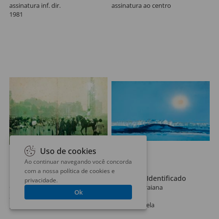
assinatura inf. dir.
assinatura ao centro
1981
Uso de cookies
Ao continuar navegando você concorda
Lote 190
Lote 191
com a nossa
política de cookies e
Dams
Autor Não Identificado
privacidade
.
Grande Prêmio de São Paulo
Paisagem Praiana
Ok
28 x 40 cm
61 x 100 cm
poster
óleo sobre tela