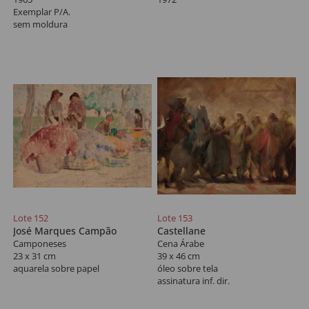
Exemplar P/A.
sem moldura
Lote 152
Lote 153
José Marques Campão
Castellane
Camponeses
Cena Árabe
23 x 31 cm
39 x 46 cm
aquarela sobre papel
óleo sobre tela
assinatura inf. dir.