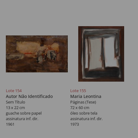
Lote 154
Lote 155
Autor Não Identificado
Maria Leontina
Sem Título
Páginas (Tese)
13 x 22 cm
72 x 60 cm
guache sobre papel
óleo sobre tela
assinatura inf. dir.
assinatura inf. dir.
1961
1973