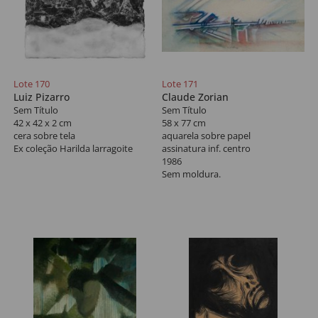
Lote 170
Lote 171
Luiz Pizarro
Claude Zorian
Sem Título
Sem Título
42 x 42 x 2 cm
58 x 77 cm
cera sobre tela
aquarela sobre papel
Ex coleção Harilda larragoite
assinatura inf. centro
1986
Sem moldura.