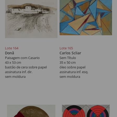
Lote 164
Lote 165
Donã
Carlos Scliar
Paisagem com Casario
Sem Título
43 x 53 cm
35 x 50 cm
bastão de cera sobre papel
óleo sobre papel
assinatura inf. dir.
assinatura inf. esq.
sem moldura
sem moldura