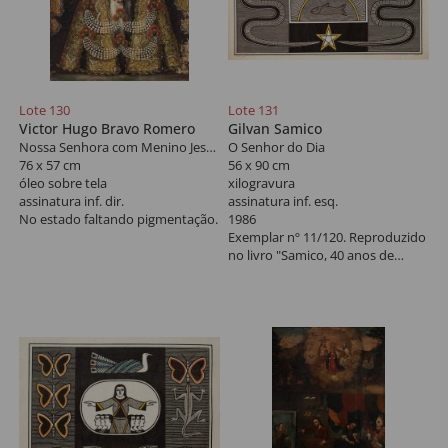
Lote 130
Lote 131
Victor Hugo Bravo Romero
Gilvan Samico
Nossa Senhora com Menino Jesus
O Senhor do Dia
76 x 57 cm
56 x 90 cm
óleo sobre tela
xilogravura
assinatura inf. dir.
assinatura inf. esq.
No estado faltando pigmentação.
1986
Exemplar nº 11/120. Reproduzido
no livro "Samico, 40 anos de
gravura" do Centro Cultural
Banco do Brasil, 1997, na pág.
101.