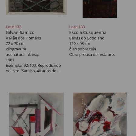
Lote 132
Lote 133
Gilvan Samico
Escola Cusquenha
A Mãe dos Homens
Cenas do Cotidiano
72 x 70 cm
150 x 93 cm
xilogravura
óleo sobre tela
assinatura inf. esq.
Obra precisa de restauro.
1981
Exemplar 92/100. Reproduzido
no livro "Samico, 40 anos de
gravura" do Centro Cultural
Banco do Brasil, 1997, na pág. 96.