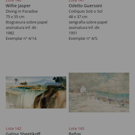
Lote 140
Lote 141
Willie Jasper
Odetto Guersoni
Diving In Paradise
Colóquio Sob o Sol
75 x 55 cm
48 x 37 cm
litogravura sobre papel
serigrafia sobre papel
assinatura inf. dir.
assinatura inf. dir.
1982
1951
Exemplar nº 4/14.
Exemplar nº 4/5.
Lote 142
Lote 143
Galina Sheetikoff
Baños