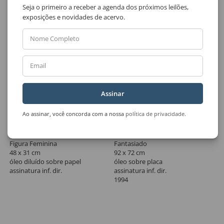
Seja o primeiro a receber a agenda dos próximos leilões,
exposições e novidades de acervo.
Nome Completo
Email
Assinar
Ao assinar, você concorda com a nossa
política de privacidade
.
Lote 158
Lote 159
Di Cavalcanti
Mario Gruber
Figura Feminina
Fantasiado
48 x 31 cm
92 x 72 cm
óleo diluído sobre papel
óleo sobre placa
assinatura inf. dir.
assinatura inf. dir.
1994