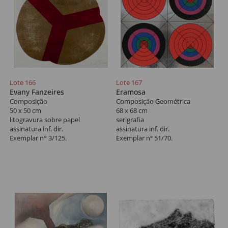
Lote 166
Lote 167
Evany Fanzeires
Eramosa
Composição
Composição Geométrica
50 x 50 cm
68 x 68 cm
litogravura sobre papel
serigrafia
assinatura inf. dir.
assinatura inf. dir.
Exemplar n° 3/125.
Exemplar nº 51/70.