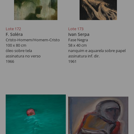
Lote 172
Lote 173
F. Soléra
Ivan Serpa
Cristo-Homem/Homem-Cristo
Fase Negra
100 x 80 cm
58 x 40 cm
óleo sobre tela
nanquim e aquarela sobre papel
assinatura no verso
assinatura inf. dir.
1966
1961