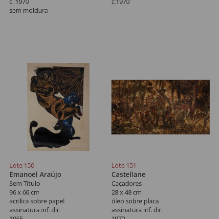
c. 1970
c.1970
sem moldura
Lote 150
Lote 151
Emanoel Araújo
Castellane
Sem Título
Caçadores
96 x 66 cm
28 x 48 cm
acrilica sobre papel
óleo sobre placa
assinatura inf. dir.
assinatura inf. dir.
1965
1972