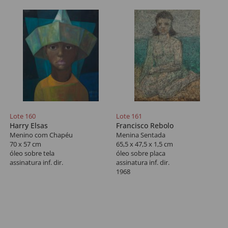
Lote 160
Lote 161
Harry Elsas
Francisco Rebolo
Menino com Chapéu
Menina Sentada
70 x 57 cm
65,5 x 47,5 x 1,5 cm
óleo sobre tela
óleo sobre placa
assinatura inf. dir.
assinatura inf. dir.
1968