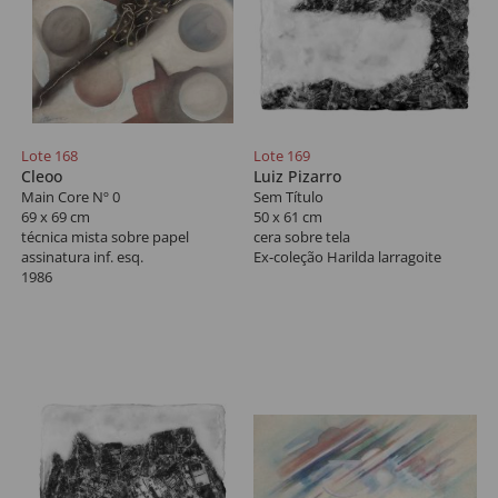
Lote 168
Lote 169
Cleoo
Luiz Pizarro
Main Core Nº 0
Sem Título
69 x 69 cm
50 x 61 cm
técnica mista sobre papel
cera sobre tela
assinatura inf. esq.
Ex-coleção Harilda larragoite
1986