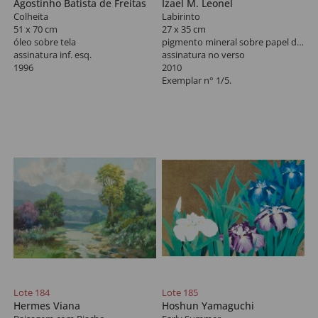
Agostinho Batista de Freitas
Izael M. Leonel
Colheita
Labirinto
51 x 70 cm
27 x 35 cm
óleo sobre tela
pigmento mineral sobre papel de celulose
assinatura inf. esq.
assinatura no verso
1996
2010
Exemplar n° 1/5.
Lote 184
Lote 185
Hermes Viana
Hoshun Yamaguchi