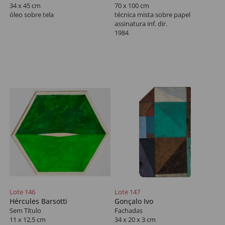
34 x 45 cm
70 x 100 cm
óleo sobre tela
técnica mista sobre papel
assinatura inf. dir.
1984
Lote 146
Lote 147
Hércules Barsotti
Gonçalo Ivo
Sem Título
Fachadas
11 x 12,5 cm
34 x 20 x 3 cm