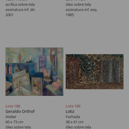
acrílica sobre tela
óleo sobre tela
assinatura inf. dir.
assinatura inf. esq.
2001
1985
Lote 188
Lote 189
Geraldo Orthof
Lotiz
Atelier
Fachada
60 x 73 cm
38 x 61 cm
óleo sobre tela
óleo sobre tela