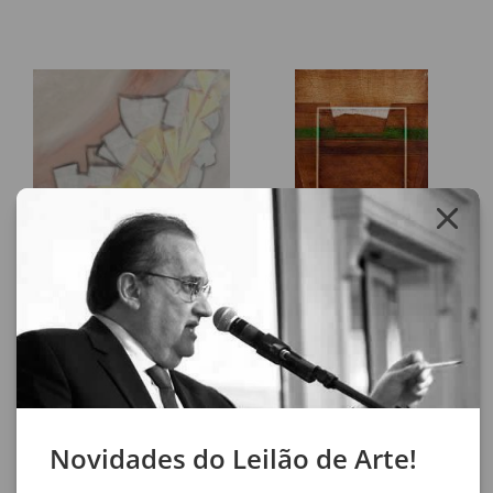
Lote 156
Lote 157
Cleoo
Alcindo Moreira Filho
Poema Nº 2
Sem Título
66 x 65 cm
120 x 80 cm
pastel sobre papel
óleo sobre tela
assinatura inf. esq.
assinatura no verso
1986
1978
Novidades do Leilão de Arte!