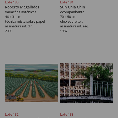
Lote 180
Lote 181
Roberto Magalhães
Sun Chia Chin
Variações Botânicas
Acompanhante
46 x 31 cm
70 x 50 cm
técnica mista sobre papel
óleo sobre tela
assinatura inf. dir.
assinatura inf. esq.
2009
1987
Lote 182
Lote 183