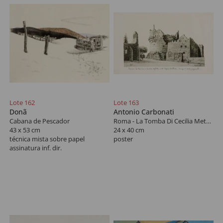
Lote 162
Lote 163
Donã
Antonio Carbonati
Cabana de Pescador
Roma - La Tomba Di Cecilia Metella Sull‘Appia Antica
43 x 53 cm
24 x 40 cm
técnica mista sobre papel
poster
assinatura inf. dir.