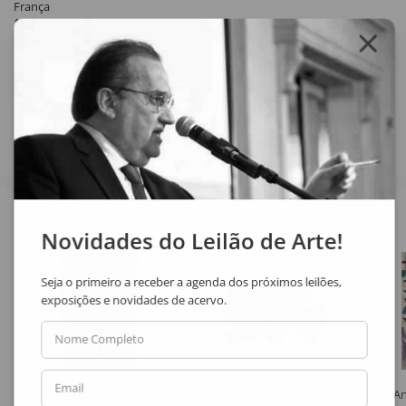
França
1993
Compartilhar
Veja também
Novidades do Leilão de Arte!
Seja o primeiro a receber a agenda dos próximos leilões,
exposições e novidades de acervo.
Nome Completo
Email
Carlos Scliar
Emanoel Araújo
An