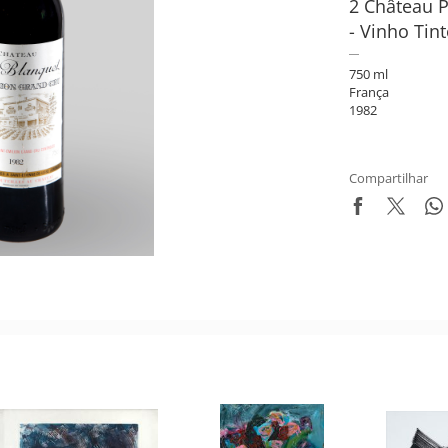
2 Château P
- Vinho Tin
750 ml
França
1982
Compartilhar