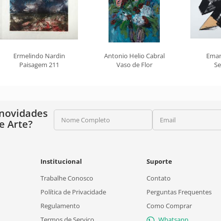
Ermelindo Nardin
Antonio Helio Cabral
Eman
Paisagem 211
Vaso de Flor
Se
 novidades
Nome Completo
Email
e Arte?
Institucional
Suporte
Trabalhe Conosco
Contato
Política de Privacidade
Perguntas Frequentes
Regulamento
Como Comprar
Termos de Serviço
Whatsapp