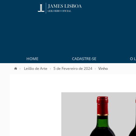
HOME
CADASTRE-SE
O 
Leilão de Arte
5 de Fevereiro de 2024
Vinho