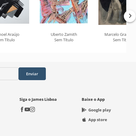
oel Araújo
Uberto Zamith
Marcelo Grassm
m Título
Sem Título
Sem Título
Enviar
Siga o James Lisboa
Baixe o App
Google play
App store