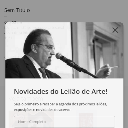
Sem Título
66 x 52 cm
técnica mista sobre papel artesanal
assinatura inf. esq.
1961
Compartilhar
Novidades do Leilão de Arte!
Veja também
Seja o primeiro a receber a agenda dos próximos leilões,
exposições e novidades de acervo.
Nome Completo