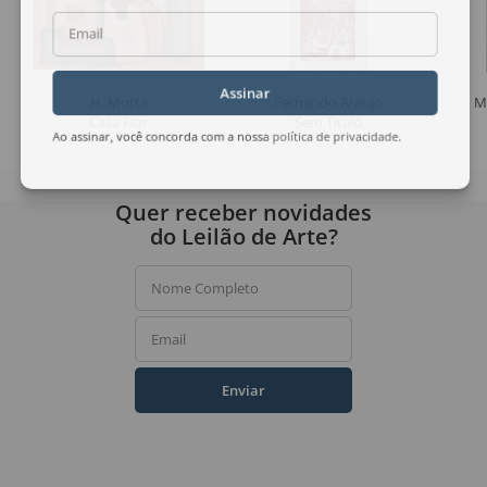
Email
Assinar
H. Motta
Fernando Araujo
M
Casa Flor
Sem Título
Ao assinar, você concorda com a nossa
política de privacidade
.
Quer receber novidades
do Leilão de Arte?
Nome Completo
Email
Enviar