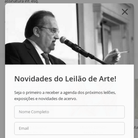
assinatura inf. esq.
Compartilhar
Veja também
Novidades do Leilão de Arte!
Seja o primeiro a receber a agenda dos próximos leilões,
exposições e novidades de acervo.
Nome Completo
Judith Lauand
Uberto Zamith
Ma
Email
Sem Título
Sem Título