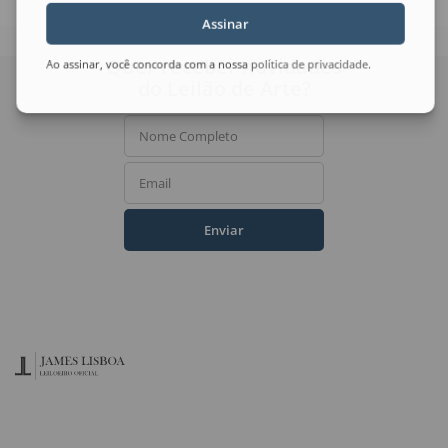
Assinar
Quer receber novidades
Ao assinar, você concorda com a nossa
política de privacidade
.
do Leilão de Arte?
Nome Completo
Email
Enviar