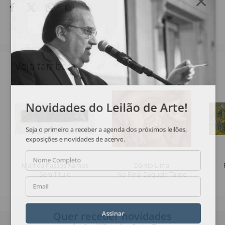
Veja também
Novidades do Leilão de Arte!
Seja o primeiro a receber a agenda dos próximos leilões,
exposições e novidades de acervo.
Nome Completo
Marilda Passos Ramos
Dárcio Lima
Sem Título
No Final Daquela Tarde
Email
Quer receber novidades
Assinar