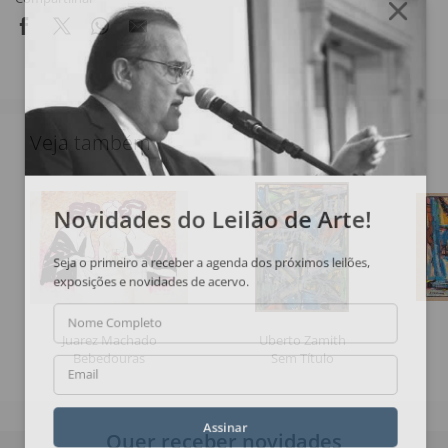
Veja também
Novidades do Leilão de Arte!
Seja o primeiro a receber a agenda dos próximos leilões,
exposições e novidades de acervo.
Nome Completo
Juarez Machado
Uberto Zamith
Bebedouras
Sem Título
Email
Assinar
Quer receber novidades