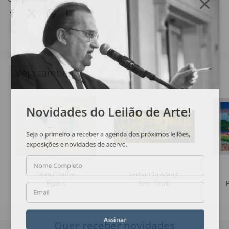
Veja também
Novidades do Leilão de Arte!
Seja o primeiro a receber a agenda dos próximos leilões,
exposições e novidades de acervo.
Nome Completo
Selma Daffré
Fernando Araujo
Figura
Sem Título
Email
Assinar
Quer receber novidades