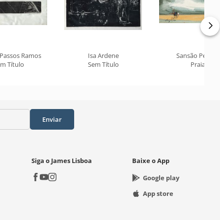
 Passos Ramos
Isa Ardene
Sansão Pereira
m Título
Sem Título
Praia
Enviar
Siga o James Lisboa
Baixe o App
Google play
App store