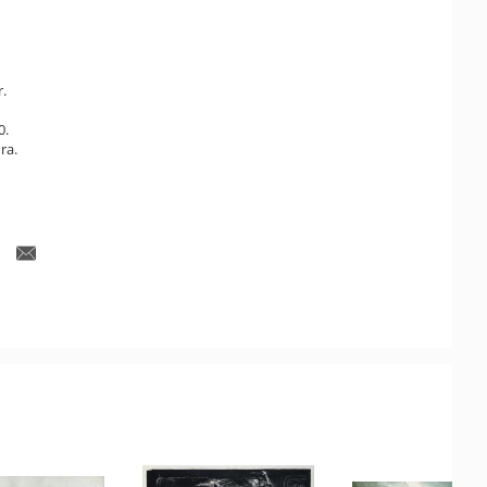
r.
0.
ra.