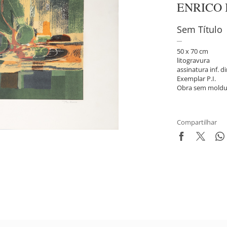
ENRICO
Sem Título
50 x 70 cm
litogravura
assinatura inf. di
Exemplar P.I.
Obra sem moldu
Compartilhar