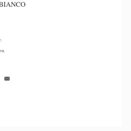
 BIANCO
r.
ra.