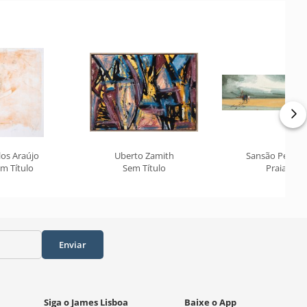
los Araújo
Uberto Zamith
Sansão Pereira
m Título
Sem Título
Praia
Enviar
Siga o James Lisboa
Baixe o App