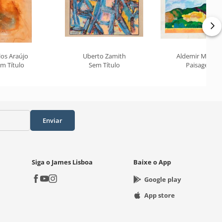
los Araújo
Uberto Zamith
Aldemir Martin
m Título
Sem Título
Paisagem
Enviar
Siga o James Lisboa
Baixe o App
Google play
App store