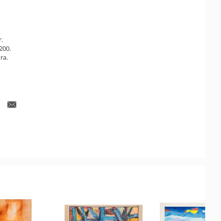
r.
200.
ra.