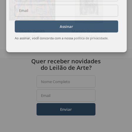
Email
Assinar
Uberto Zamith
Marcelo Grassmann
Sem Título
Sem Título
Ao assinar, você concorda com a nossa
política de privacidade
.
Quer receber novidades
do Leilão de Arte?
Nome Completo
Email
Enviar