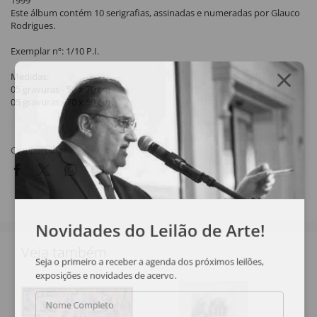
1999
Este álbum contém 10 serigrafias, assinadas e numeradas por Glauco
Rodrigues.
Exemplar nº: 1/10 P.I.
Medidas:
05 gravuras - 50 x 70 cm
05 gravuras - 70 x 50 cm
Compartilhar
Novidades do Leilão de Arte!
Veja também
Seja o primeiro a receber a agenda dos próximos leilões,
exposições e novidades de acervo.
Nome Completo