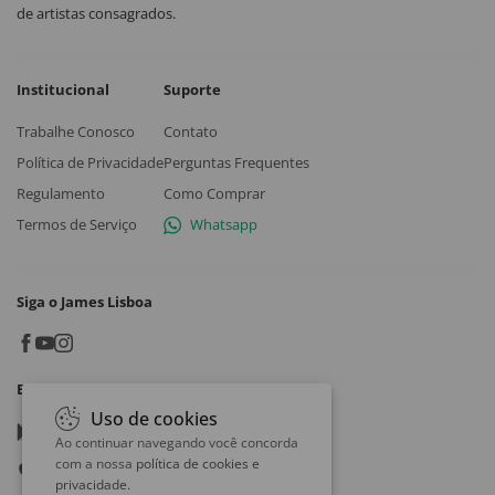
de artistas consagrados.
Institucional
Suporte
Trabalhe Conosco
Contato
Política de Privacidade
Perguntas Frequentes
Regulamento
Como Comprar
Termos de Serviço
Whatsapp
Siga o James Lisboa
Baixe o App
Uso de cookies
Google play
Ao continuar navegando você concorda
com a nossa
política de cookies e
App store
privacidade
.