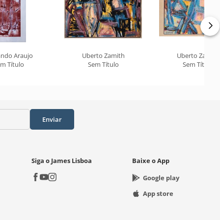
ando Araujo
Uberto Zamith
Uberto Zamith
m Título
Sem Título
Sem Título
Enviar
Siga o James Lisboa
Baixe o App
Google play
App store