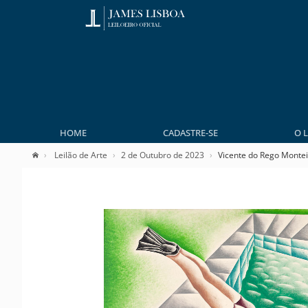
HOME
CADASTRE-SE
O 
Leilão de Arte
2 de Outubro de 2023
Vicente do Rego Monte