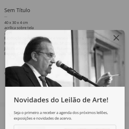
Sem Título
40 x 30 x 4 cm
acrílica sobre tela
2021
Exposição coletiva Terra Cor e Veras e Ed. Vera, curadoria de Josué
Mattos, Edifício Vera, São Paulo, SP (2023); Exposição individual
Justificativa para que as coisas flutuem, curadoria de Fabricia Jordão,
Espaço CAMA/Periscópio, São Paulo, SP, Brasil (2021).
Compartilhar
Novidades do Leilão de Arte!
Seja o primeiro a receber a agenda dos próximos leilões,
Veja também
exposições e novidades de acervo.