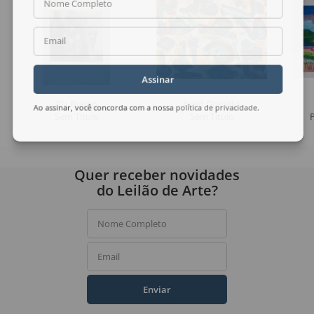
Nome Completo
Email
Assinar
Ely Bueno
Ivald Granato
Ao assinar, você concorda com a nossa
política de privacidade
.
Sem Título
Sem Título
Quer receber novidades
do Leilão de Arte?
Nome Completo
Email
Enviar