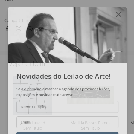
1985
Compartilhar
Veja também
Novidades do Leilão de Arte!
Seja o primeiro a receber a agenda dos próximos leilões,
exposições e novidades de acervo.
Nome Completo
Judith Lauand
Marilda Passos Ramos
M
Email
Sem Título
Sem Título