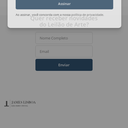
Assinar
Quer receber novidades
Ao assinar, você concorda com a nossa
política de privacidade
.
do Leilão de Arte?
Nome Completo
Email
Enviar