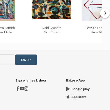
rto Zamith
Ivald Granato
Sérvulo Esmeral
m Título
Sem Título
Sem Título
Enviar
Siga o James Lisboa
Baixe o App
Google play
App store