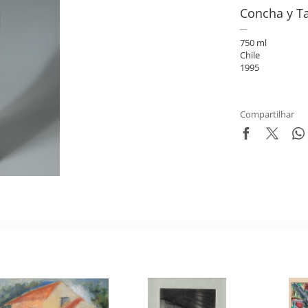
Concha y T
750 ml
Chile
1995
Compartilhar