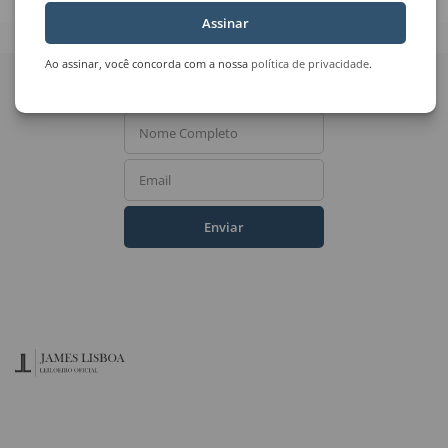
Assinar
Quer receber novidades
Ao assinar, você concorda com a nossa
política de privacidade
.
do Leilão de Arte?
Nome Completo
Email
Enviar