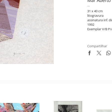
Mar Aberto
31 x 40 cm
litogravura
assinatura inf. di
1992
Exemplar V/B P/
Compartilhar