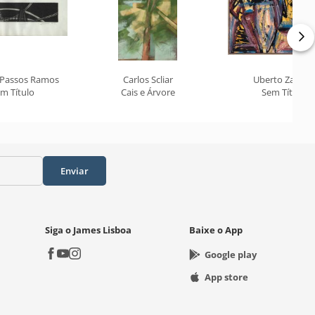
 Passos Ramos
Carlos Scliar
Uberto Zamith
m Título
Cais e Árvore
Sem Título
Enviar
Siga o James Lisboa
Baixe o App
Google play
App store